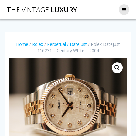
Salta
THE
VINTAGE
LUXURY
al
contenuto
Home
/
Rolex
/
Perpetual / Datejust
/ Rolex Datejust
116231 – Century White – 2004