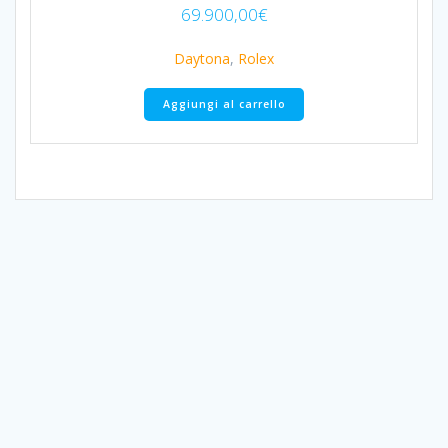
69.900,00
€
Daytona
,
Rolex
Aggiungi al carrello