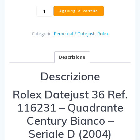
Rolex
Aggiungi al carrello
Datejust
116231
-
Categorie:
Perpetual / Datejust
,
Rolex
Century
White
-
2004
Descrizione
quantità
Descrizione
Rolex Datejust 36 Ref.
116231 – Quadrante
Century Bianco –
Seriale D (2004)