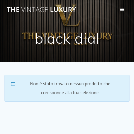
Salta
THE
VINTAGE
LUXURY
al
contenuto
black dial
Non è stato trovato nessun prodotto che
corrisponde alla tua selezione.