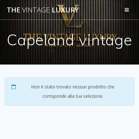
Salta
THE
VINTAGE
LUXURY
al
contenuto
Capeland vintage
Non è stato trovato nessun prodotto che
corrisponde alla tua selezione.