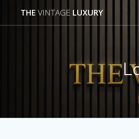
Salta
THE
VINTAGE
LUXURY
al
contenuto
L