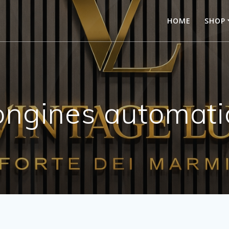
HOME
SHOP
ongines automati