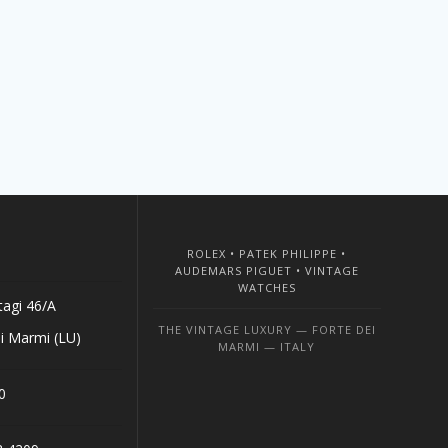
ROLEX • PATEK PHILIPPE •
AUDEMARS PIGUET • VINTAGE
WATCHES
tagi 46/A
THE VINTAGE LUXURY — FORTE DEI
i Marmi (LU)
MARMI — ITALY
0