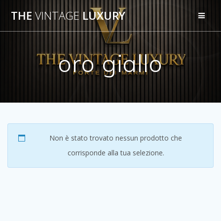
Salta
THE
VINTAGE
LUXURY
al
contenuto
oro giallo
Non è stato trovato nessun prodotto che
corrisponde alla tua selezione.