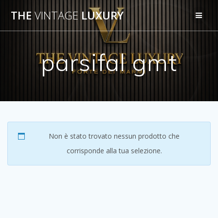
Salta
THE
VINTAGE
LUXURY
al
contenuto
parsifal gmt
Non è stato trovato nessun prodotto che
corrisponde alla tua selezione.