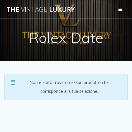
Salta
THE
VINTAGE
LUXURY
al
contenuto
Rolex Date
Non è stato trovato nessun prodotto che
corrisponde alla tua selezione.