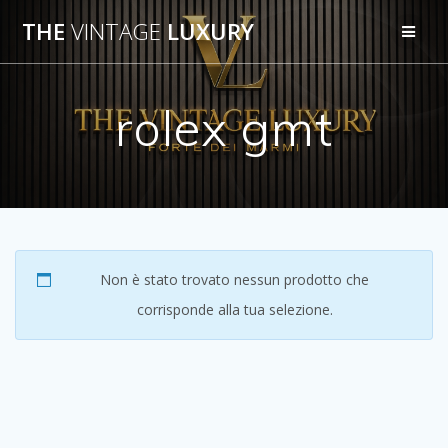
Salta
THE
VINTAGE
LUXURY
al
contenuto
rolex gmt
Non è stato trovato nessun prodotto che
corrisponde alla tua selezione.