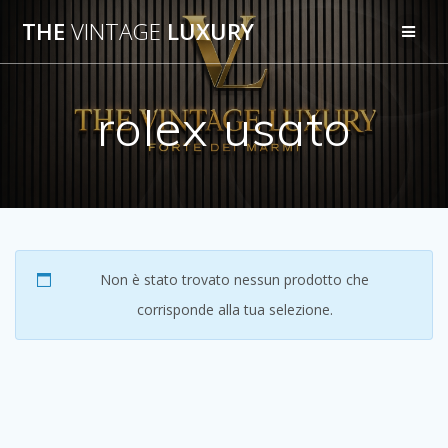
Salta
THE
VINTAGE
LUXURY
al
contenuto
rolex usato
Non è stato trovato nessun prodotto che
corrisponde alla tua selezione.