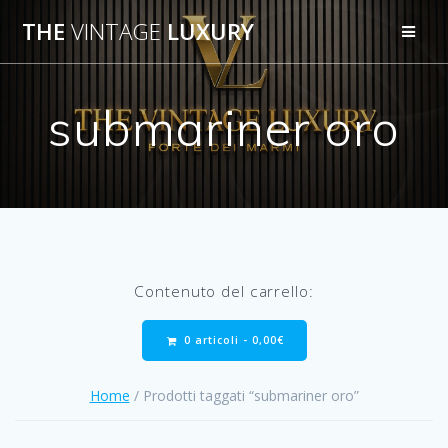
Salta
THE
VINTAGE
LUXURY
al
contenuto
submariner oro
Contenuto del carrello:
0 articoli -
0,00
€
Home
/ Prodotti taggati “submariner oro”