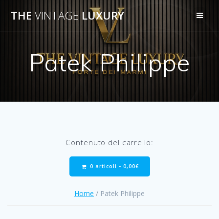
Salta
THE
VINTAGE
LUXURY
al
contenuto
Patek Philippe
Contenuto del carrello:
0 articoli -
0,00
€
Home
/ Patek Philippe