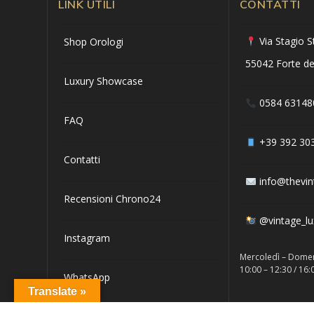
LINK UTILI
CONTATTI
Via Stagio S
Shop Orologi
55042 Forte de
Luxury Showcase
0584 63148
FAQ
+39 392 30
Contatti
info@thevin
Recensioni Chrono24
@vintage_l
Instagram
Mercoledì – Dome
10:00 – 12:30 / 16:
WhatsApp
Translate »
Orologi di lusso e da collezione nel