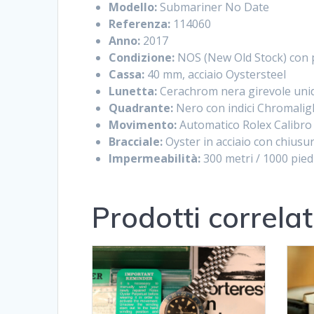
Modello:
Submariner No Date
Referenza:
114060
Anno:
2017
Condizione:
NOS (New Old Stock) con pe
Cassa:
40 mm, acciaio Oystersteel
Lunetta:
Cerachrom nera girevole unid
Quadrante:
Nero con indici Chromalig
Movimento:
Automatico Rolex Calibro
Bracciale:
Oyster in acciaio con chiusu
Impermeabilità:
300 metri / 1000 pied
Prodotti correlat