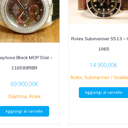
Rolex Submariner 5513 – 
1965
aytona Black MOP Dial –
14.900,00
€
116589RBR
Rolex
,
Submariner / Seadwe
69.900,00
€
Aggiungi al carrello
Daytona
,
Rolex
Aggiungi al carrello