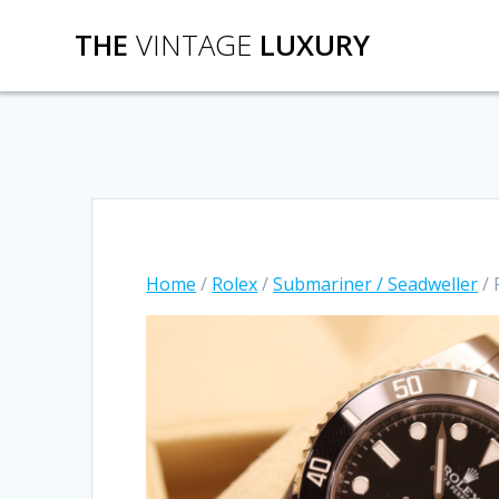
Salta
THE
VINTAGE
LUXURY
al
contenuto
Home
/
Rolex
/
Submariner / Seadweller
/ 