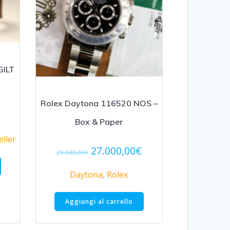
GILT
Rolex Daytona 116520 NOS –
Box & Paper
ller
Il
Il
27.000,00
€
29.000,00
€
prezzo
prezzo
originale
attuale
Daytona
,
Rolex
era:
è:
29.000,00€.
27.000,00€.
Aggiungi al carrello