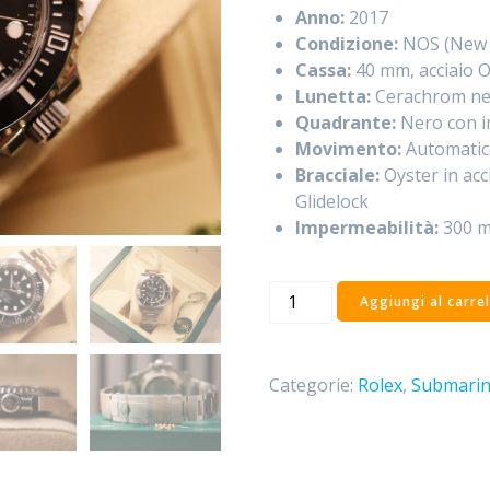
Anno:
2017
Condizione:
NOS (New O
Cassa:
40 mm, acciaio O
Lunetta:
Cerachrom ner
Quadrante:
Nero con i
Movimento:
Automatico
Bracciale:
Oyster in acc
Glidelock
Impermeabilità:
300 me
Rolex
Aggiungi al carrel
Submariner
114060
-
Categorie:
Rolex
,
Submarine
NOS
New
Old
Stock