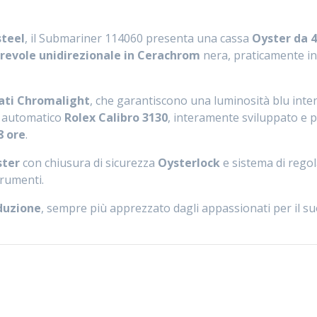
steel
, il Submariner 114060 presenta una cassa
Oyster da 
irevole unidirezionale in Cerachrom
nera, praticamente in
cati Chromalight
, che garantiscono una luminosità blu inte
o automatico
Rolex Calibro 3130
, interamente sviluppato e p
8 ore
.
ster
con chiusura di sicurezza
Oysterlock
e sistema di rego
trumenti.
duzione
, sempre più apprezzato dagli appassionati per il suo 