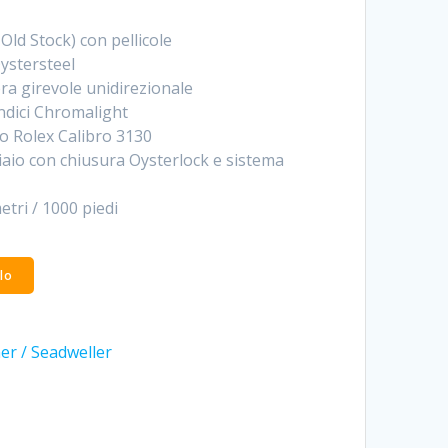
ld Stock) con pellicole
ystersteel
a girevole unidirezionale
ndici Chromalight
 Rolex Calibro 3130
iaio con chiusura Oysterlock e sistema
tri / 1000 piedi
lo
r / Seadweller