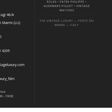
ROLEX • PATEK PHILIPPE •
AUDEMARS PIGUET • VINTAGE
WATCHES
tagi 46/A
THE VINTAGE LUXURY — FORTE DEI
i Marmi (LU)
MARMI — ITALY
0
3 4209
tageluxury.com
uxury_fdm
nica
00 – 19:00