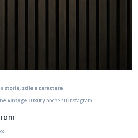
ma
storia, stile e carattere
.
he Vintage Luxury
anche su Instagram.
gram
o: