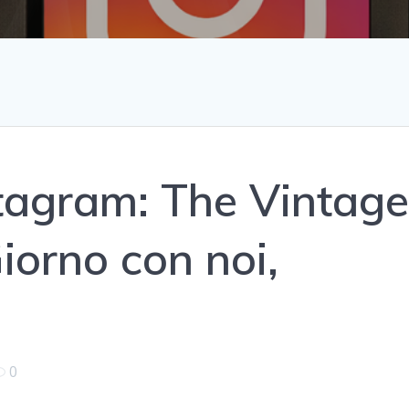
stagram: The Vintag
iorno con noi,
0