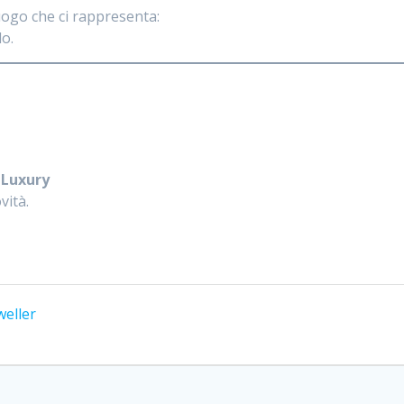
luogo che ci rappresenta:
lo.
 Luxury
vità.
weller