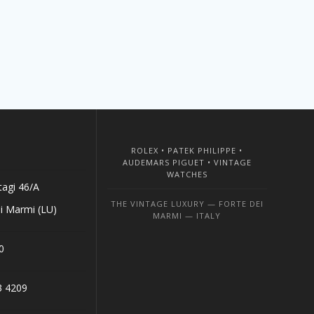
ROLEX • PATEK PHILIPPE •
AUDEMARS PIGUET • VINTAGE
WATCHES
tagi 46/A
THE VINTAGE LUXURY — FORTE DEI
i Marmi (LU)
MARMI — ITALY
0
3 4209