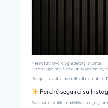
Nel nostro lavoro ogni dettaglio conta.
Un orologio non è solo un segnatempo, 
Per questo abbiamo scelto di raccontare
T
Perché seguirci su Insta
Sul nostro profilo condividiamo ogni giorn