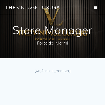
Salta
THE
VINTAGE
LUXURY
al
contenuto
Store Manager
Forte dei Marmi
[wc_frontend_manager]