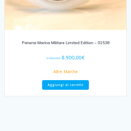
Panerai Marina Militare Limited Edition – 01538
Il
Il
8.900,00
€
9.900,00
€
prezzo
prezzo
originale
attuale
Altre Marche
era:
è:
9.900,00€.
8.900,00€.
Aggiungi al carrello