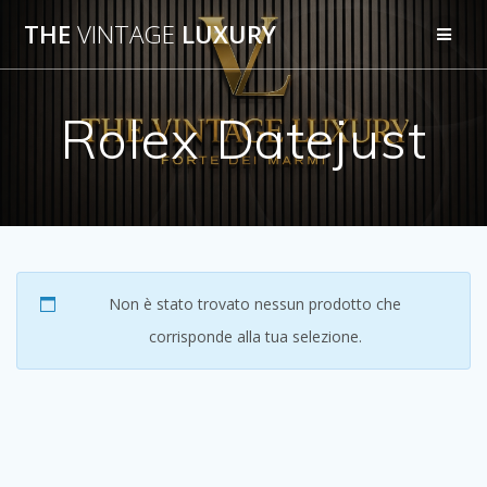
Salta
THE
VINTAGE
LUXURY
al
contenuto
Rolex Datejust
Non è stato trovato nessun prodotto che
corrisponde alla tua selezione.