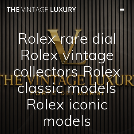
Salta
THE
VINTAGE
LUXURY
al
contenuto
Rolex rare dial
Rolex vintage
collectors Rolex
classic models
Rolex iconic
models