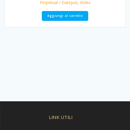
Perpetual / Datejust
,
Rolex
Aggiungi al carrello
LINK UTILI