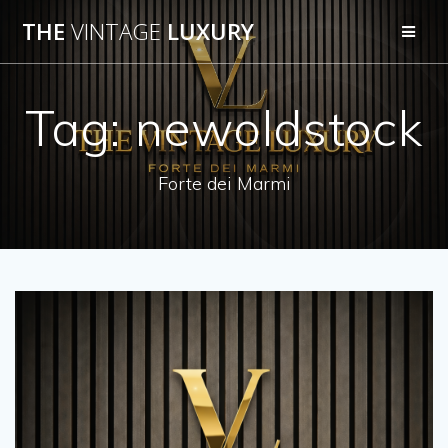
Salta
THE
VINTAGE
LUXURY
al
contenuto
Tag:
newoldstock
Forte dei Marmi